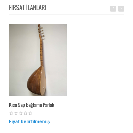
FIRSAT İLANLARI
Kısa Sap Bağlama Parlak
Maun
Fiyat belirtilmemiş
Fiya
PROF