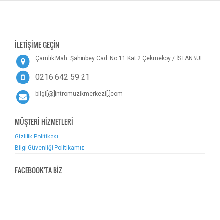
İLETİŞİME GEÇİN
Çamlık Mah. Şahinbey Cad. No:11 Kat:2 Çekmeköy / İSTANBUL
0216 642 59 21
bilgi[@]intromuzikmerkezi[.]com
MÜŞTERİ HİZMETLERİ
Gizlilik Politikası
Bilgi Güvenliği Politikamız
FACEBOOK'TA BİZ