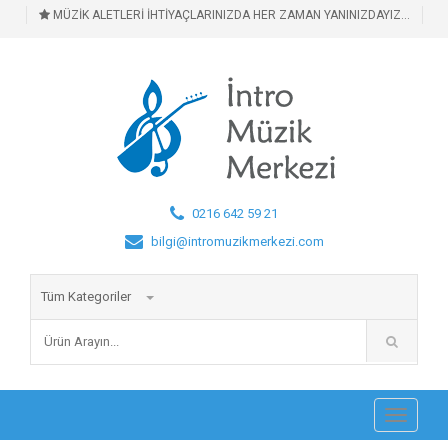
MÜZİK ALETLERİ İHTİYAÇLARINIZDA HER ZAMAN YANINIZDAYIZ...
0216 642 59 21
bilgi@intromuzikmerkezi.com
Tüm Kategoriler
Toggle
navigati