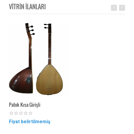
VİTRİN İLANLARI
Patok Kısa Girişli
Do K
Fiyat belirtilmemiş
Fiya
Mat 