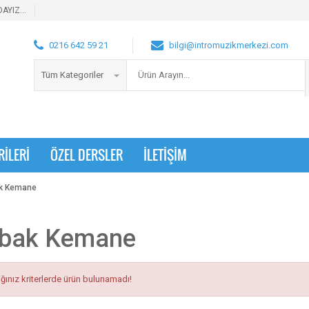
AYIZ...
0216 642 59 21
bilgi@intromuzikmerkezi.com
Tüm Kategoriler
RİLERİ
ÖZEL DERSLER
İLETİŞİM
k Kemane
bak Kemane
ğınız kriterlerde ürün bulunamadı!