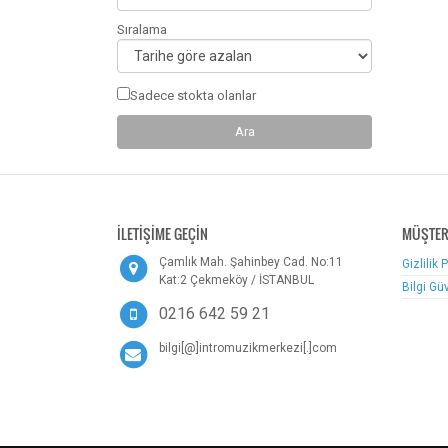
Sıralama
Sadece stokta olanlar
İLETİŞİME GEÇİN
MÜŞTER
Çamlık Mah. Şahinbey Cad. No:11
Gizlilik 
Kat:2 Çekmeköy / İSTANBUL
Bilgi Gü
0216 642 59 21
bilgi[@]intromuzikmerkezi[.]com