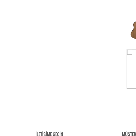
İLETİŞİME GEÇİN
MÜŞTER