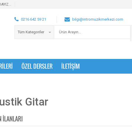
AYIZ...
0216 642 59 21
bilgi@intromuzikmerkezi.com
Tüm Kategoriler
RİLERİ
ÖZEL DERSLER
İLETİŞİM
ustik Gitar
N İLANLARI