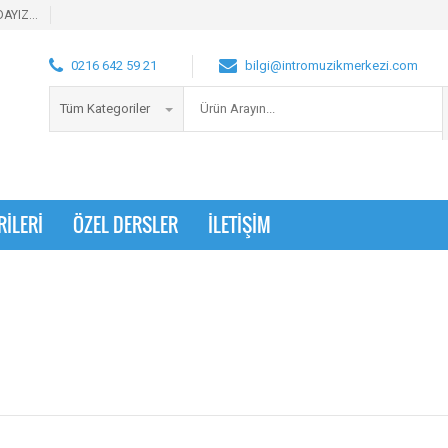
AYIZ...
0216 642 59 21
bilgi@intromuzikmerkezi.com
Tüm Kategoriler
RİLERİ
ÖZEL DERSLER
İLETİŞİM