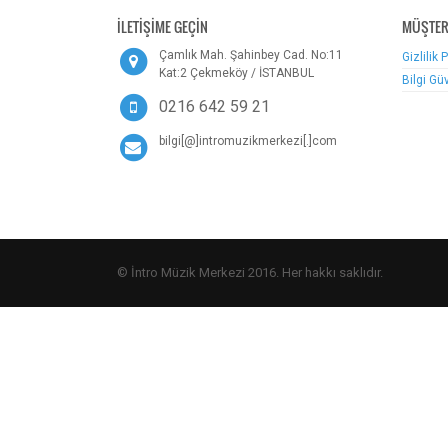
İLETİŞİME GEÇİN
MÜŞTER
Çamlık Mah. Şahinbey Cad. No:11
Gizlilik 
Kat:2 Çekmeköy / İSTANBUL
Bilgi Gü
0216 642 59 21
bilgi[@]intromuzikmerkezi[.]com
© İntro Müzik Merkezi 2016. Her hakkı saklıdır.