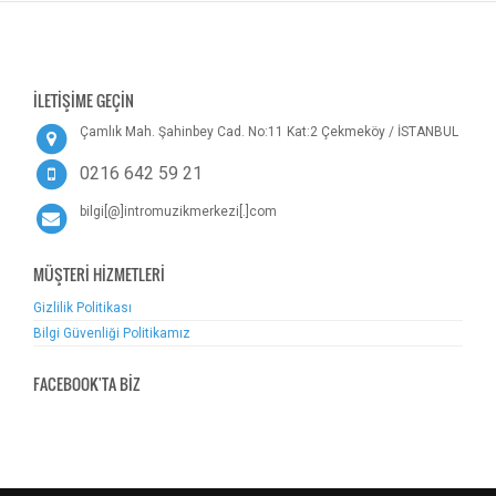
İLETİŞİME GEÇİN
Çamlık Mah. Şahinbey Cad. No:11 Kat:2 Çekmeköy / İSTANBUL
0216 642 59 21
bilgi[@]intromuzikmerkezi[.]com
MÜŞTERİ HİZMETLERİ
Gizlilik Politikası
Bilgi Güvenliği Politikamız
FACEBOOK'TA BİZ