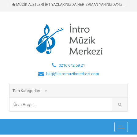
MÜZİK ALETLERİ İHTİYAÇLARINIZDA HER ZAMAN YANINIZDAYIZ...
0216 642 59 21
bilgi@intromuzikmerkezi.com
Tüm Kategoriler
Toggle
navigati