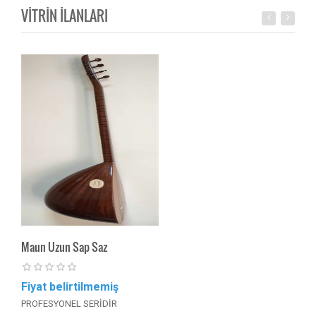
VİTRİN İLANLARI
Maun Uzun Sap Saz
Uzun
Fiyat belirtilmemiş
Fiya
PROFESYONEL SERİDİR
El Ya