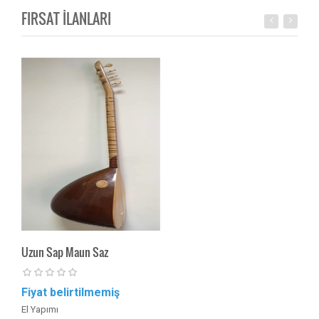
FIRSAT İLANLARI
Uzun Sap Maun Saz
Uzu
Fiyat belirtilmemiş
Fiya
El Yapımı
Orta 