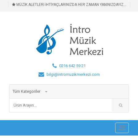
MÜZİK ALETLERİ İHTİYAÇLARINIZDA HER ZAMAN YANINIZDAYIZ...
0216 642 59 21
bilgi@intromuzikmerkezi.com
Tüm Kategoriler
Toggle
navigati