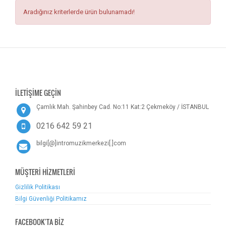
Aradığınız kriterlerde ürün bulunamadı!
İLETİŞİME GEÇİN
Çamlık Mah. Şahinbey Cad. No:11 Kat:2 Çekmeköy / İSTANBUL
0216 642 59 21
bilgi[@]intromuzikmerkezi[.]com
MÜŞTERİ HİZMETLERİ
Gizlilik Politikası
Bilgi Güvenliği Politikamız
FACEBOOK'TA BİZ