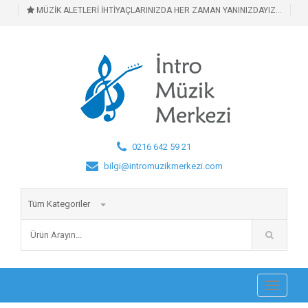
MÜZİK ALETLERİ İHTİYAÇLARINIZDA HER ZAMAN YANINIZDAYIZ...
0216 642 59 21
bilgi@intromuzikmerkezi.com
Tüm Kategoriler
Toggle
navigati