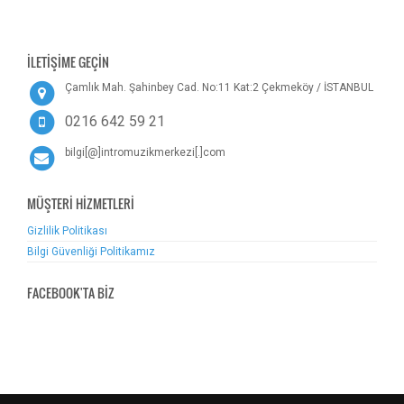
İLETİŞİME GEÇİN
Çamlık Mah. Şahinbey Cad. No:11 Kat:2 Çekmeköy / İSTANBUL
0216 642 59 21
bilgi[@]intromuzikmerkezi[.]com
MÜŞTERİ HİZMETLERİ
Gizlilik Politikası
Bilgi Güvenliği Politikamız
FACEBOOK'TA BİZ