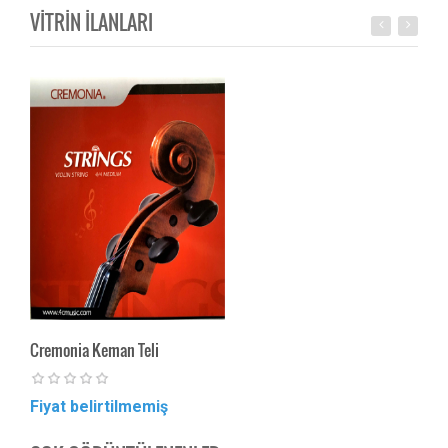
VİTRİN İLANLARI
Cremonia Keman Teli
Dadd
Fiyat belirtilmemiş
Fiya