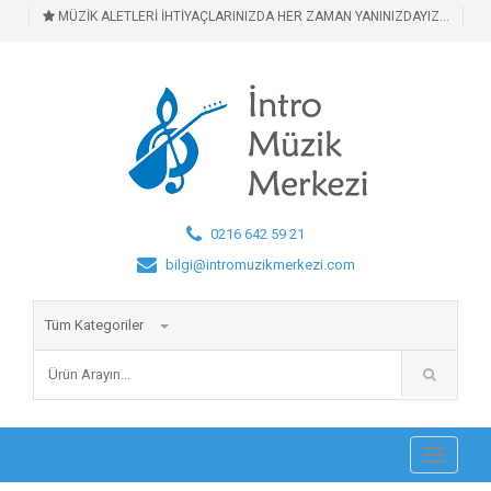
MÜZİK ALETLERİ İHTİYAÇLARINIZDA HER ZAMAN YANINIZDAYIZ...
0216 642 59 21
bilgi@intromuzikmerkezi.com
Tüm Kategoriler
Toggle
navigati