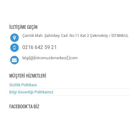
İLETİŞİME GEÇİN
Çamlık Mah. Şahinbey Cad. No:11 Kat:2 Çekmeköy / İSTANBUL
0216 642 59 21
bilgi[@]intromuzikmerkezi[.]com
MÜŞTERİ HİZMETLERİ
Gizlilik Politikası
Bilgi Güvenliği Politikamız
FACEBOOK'TA BİZ