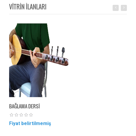
VİTRİN İLANLARI
BAĞLAMA DERSİ
BAĞ
Fiyat belirtilmemiş
Fiya
Özel