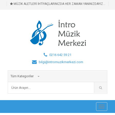
MÜZİK ALETLERİ İHTİYAÇLARINIZDA HER ZAMAN YANINIZDAYIZ...
0216 642 59 21
bilgi@intromuzikmerkezi.com
Tüm Kategoriler
Toggle
navigati