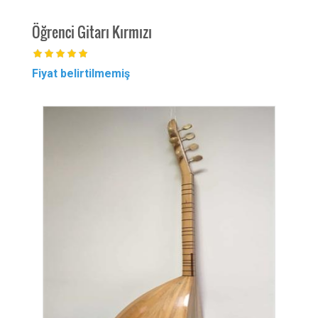
Öğrenci Gitarı Kırmızı
MAST
Fiyat belirtilmemiş
Fiyat 