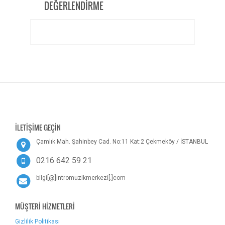
DEĞERLENDİRME
İLETİŞİME GEÇİN
Çamlık Mah. Şahinbey Cad. No:11 Kat:2 Çekmeköy / İSTANBUL
0216 642 59 21
bilgi[@]intromuzikmerkezi[.]com
MÜŞTERİ HİZMETLERİ
Gizlilik Politikası