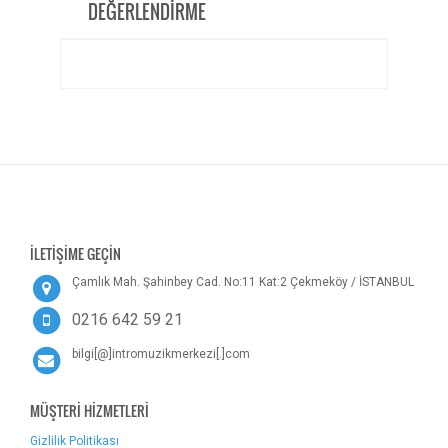
DEĞERLENDİRME
İLETİŞİME GEÇİN
Çamlık Mah. Şahinbey Cad. No:11 Kat:2 Çekmeköy / İSTANBUL
0216 642 59 21
bilgi[@]intromuzikmerkezi[.]com
MÜŞTERİ HİZMETLERİ
Gizlilik Politikası