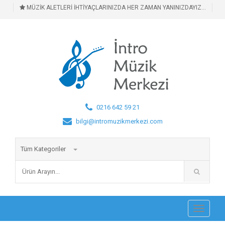
MÜZİK ALETLERİ İHTİYAÇLARINIZDA HER ZAMAN YANINIZDAYIZ...
0216 642 59 21
bilgi@intromuzikmerkezi.com
Tüm Kategoriler
Toggle
navigati