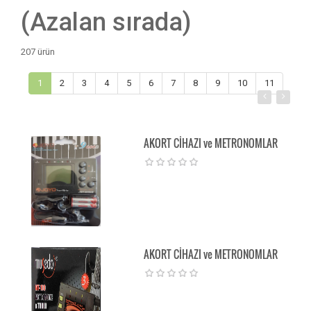
(Azalan sırada)
207 ürün
1
2
3
4
5
6
7
8
9
10
11
AKORT CİHAZI ve METRONOMLAR
AKORT CİHAZI ve METRONOMLAR