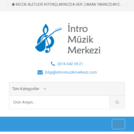
MÜZİK ALETLERİ İHTİYAÇLARINIZDA HER ZAMAN YANINIZDAYIZ...
0216 642 59 21
bilgi@intromuzikmerkezi.com
Tüm Kategoriler
Toggle
navigati