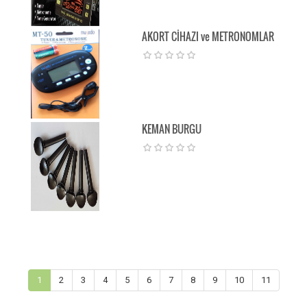
AKORT CİHAZI ve METRONOMLAR
KEMAN BURGU
1
2
3
4
5
6
7
8
9
10
11