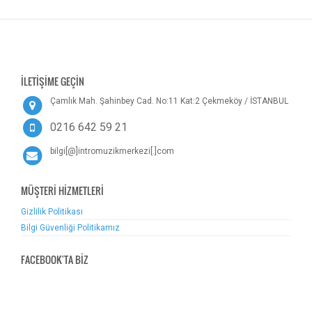
İLETİŞİME GEÇİN
Çamlık Mah. Şahinbey Cad. No:11 Kat:2 Çekmeköy / İSTANBUL
0216 642 59 21
bilgi[@]intromuzikmerkezi[.]com
MÜŞTERİ HİZMETLERİ
Gizlilik Politikası
Bilgi Güvenliği Politikamız
FACEBOOK'TA BİZ