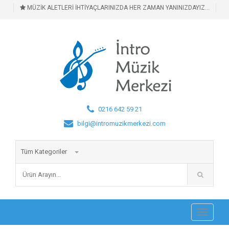
MÜZİK ALETLERİ İHTİYAÇLARINIZDA HER ZAMAN YANINIZDAYIZ...
0216 642 59 21
bilgi@intromuzikmerkezi.com
Tüm Kategoriler
Toggle
navigati