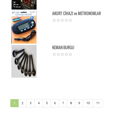
AKORT CİHAZI ve METRONOMLAR
KEMAN BURGU
1
2
3
4
5
6
7
8
9
10
11