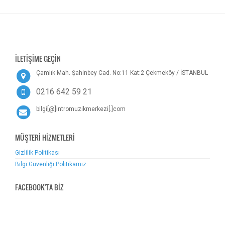
İLETİŞİME GEÇİN
Çamlık Mah. Şahinbey Cad. No:11 Kat:2 Çekmeköy / İSTANBUL
0216 642 59 21
bilgi[@]intromuzikmerkezi[.]com
MÜŞTERİ HİZMETLERİ
Gizlilik Politikası
Bilgi Güvenliği Politikamız
FACEBOOK'TA BİZ