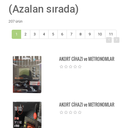
(Azalan sırada)
207 ürün
1
2
3
4
5
6
7
8
9
10
11
AKORT CİHAZI ve METRONOMLAR
AKORT CİHAZI ve METRONOMLAR